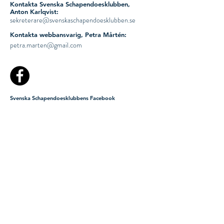
Kontakta Svenska Schapendoesklubben,
Anton Karlqvist:
sekreterare@svenskaschapendoesklubben.se
Kontakta webbansvarig, Petra Mårtén:
petra.marten@gmail.com
Svenska Schapendoesklubbens Facebook
Tidningen Schappisnytts Instagram